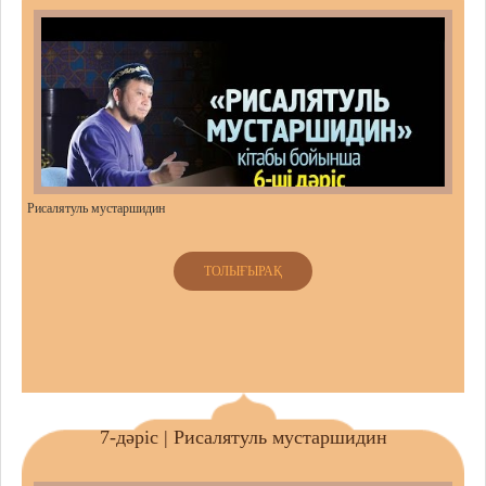
Рисалятуль мустаршидин
ТОЛЫҒЫРАҚ
7-дәріс | Рисалятуль мустаршидин