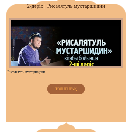
2-дәріс | Рисалятуль мустаршидин
Рисалятуль мустаршидин
ТОЛЫҒЫРАҚ