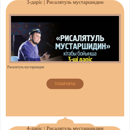
3-дәріс | Рисалятуль мустаршидин
Рисалятуль мустаршидин
ТОЛЫҒЫРАҚ
4-дәріс | Рисалятуль мустаршидин