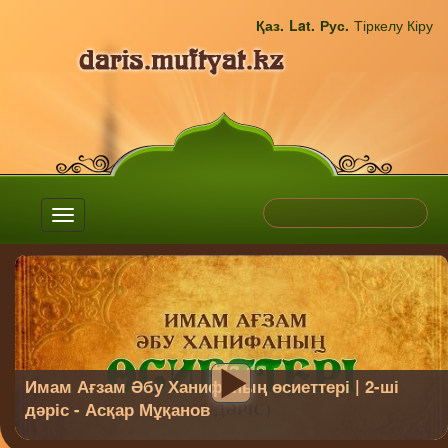
Қаз.
Lat.
Рус.
Тіркелу
Кіру
Toggle
navigation
Имам Ағзам Әбу Ханифаның өсиеттері | 2-ші
дәріс - Асқар Мұқанов