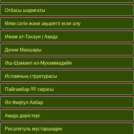
Отбасы шариғаты
Өлім сәтін және ақыретті еске алу
Имам ат-Тахауи | Ақида
Дүние Махшары
Әш-Шамаил әл-Мухаммадийя
Исламның структурасы
Пайғамбар ﷺ сирасы
Әл Фиқһул Акбар
Ақида дәрістері
Рисалятуль мустаршидин