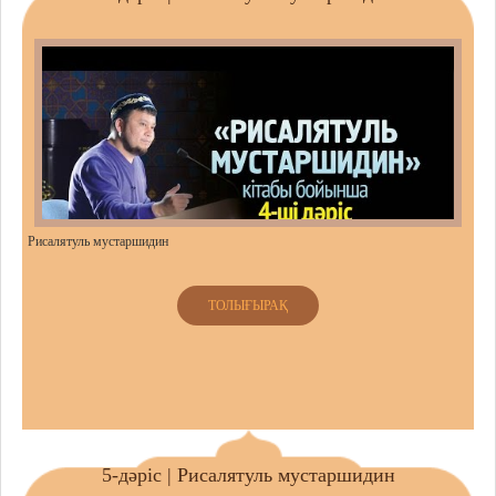
Рисалятуль мустаршидин
ТОЛЫҒЫРАҚ
5-дәріс | Рисалятуль мустаршидин