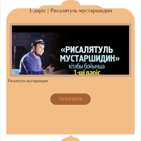
1-дәріс | Рисалятуль мустаршидин
Рисалятуль мустаршидин
ТОЛЫҒЫРАҚ