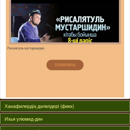
Рисалятуль мустаршидин
ТОЛЫҒЫРАҚ
Ханафилердің дәлелдері (фикх)
Ихья улюмид-дин