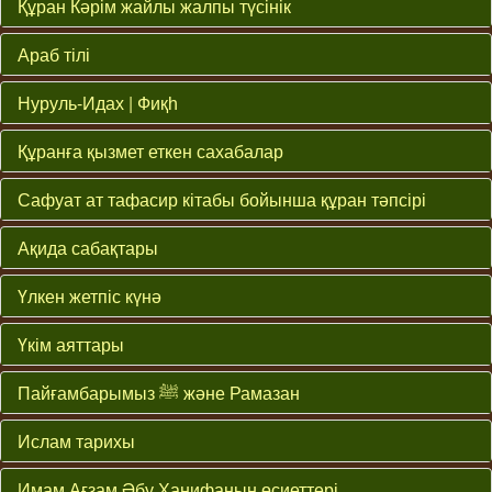
Құран Кәрім жайлы жалпы түсінік
Араб тілі
Нуруль-Идах | Фиқһ
Құранға қызмет еткен сахабалар
Сафуат ат тафасир кітабы бойынша құран тәпсірі
Ақида сабақтары
Үлкен жетпіс күнә
Үкім аяттары
Пайғамбарымыз ﷺ және Рамазан
Ислам тарихы
Имам Ағзам Әбу Ханифаның өсиеттері