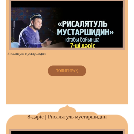
Рисалятуль мустаршидин
ТОЛЫҒЫРАҚ
8-дәріс | Рисалятуль мустаршидин