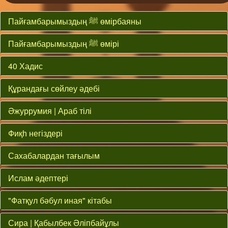
Пайғамбарымыздың ﷺ өмірбаяны
Пайғамбарымыздың ﷺ өмірі
40 Хадис
Құрандағы сөйлеу әдебі
Әжуррумия | Араб тілі
Фиқһ негіздері
Сахабалардан тағылым
Ислам әдептері
"Фатқул бәбул иная" кітабы
Сира | Қабылбек Әліпбайұлы