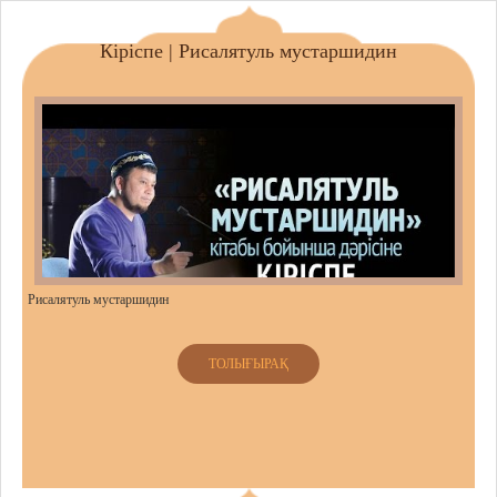
Кіріспе | Рисалятуль мустаршидин
Рисалятуль мустаршидин
ТОЛЫҒЫРАҚ