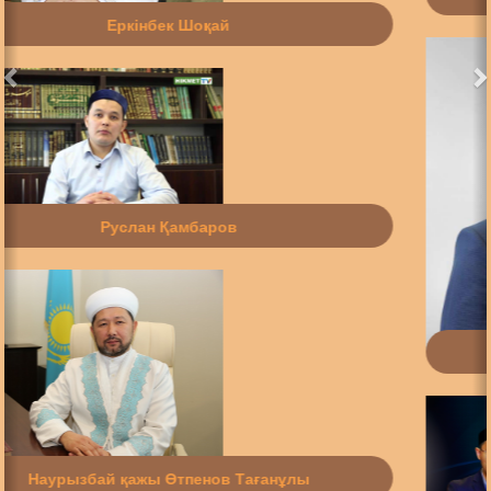
Қуат Ерғалиұлы