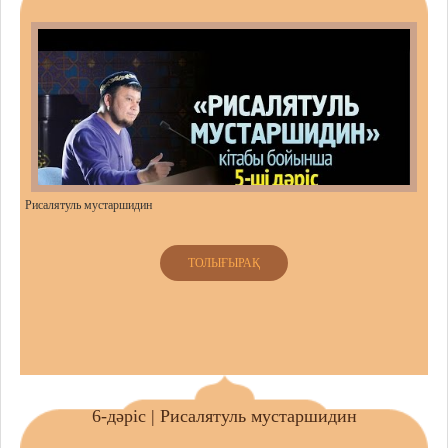
Рисалятуль мустаршидин
ТОЛЫҒЫРАҚ
6-дәріс | Рисалятуль мустаршидин