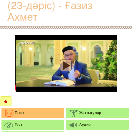
(23-дәріс) - Ғазиз
Ахмет
Текст
Жаттығулар
Тест
Аудио